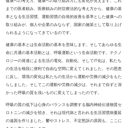
健康への考え方、健康への取り組み方にも変化が見えます。これ
までの医者頼み、医療頼みの対症療法的な考え方から、健康の基
本となる生活習慣、運動習慣の自発的改善を基準とした健康への
取り組みが、個人や企業のみならず、国家の施策として取り上げ
られるようになってきているのです。
健康の基本とは生命活動の基本を意味します。そしてあらゆる生
命に共通の基本活動とは、呼吸運動という生命活動です。テクノ
ロジーの発達による生活の電化、自動化、そしてIT化は、私たち
の生活を格段に便利で自由な空間に変えてくれました。その恩恵
に反し、環境の変化は私たちの生活から運動や労務の減少をもた
らしました。そしてこの運動や労務の減少は、それまで自ずと深
かった呼吸の質を浅いものに変えてしまったのです。
呼吸の質の低下は心身のバランスを調整する脳内神経伝達物質セ
ロトニンの減少を招き、それは現代病と言われる生活習慣病蔓延
の遠因を作りました。鬱やストレス、不定愁訴の原因も、ここに