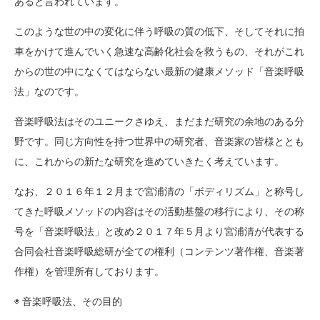
あると言われています。
このような世の中の変化に伴う呼吸の質の低下、そしてそれに拍
車をかけて進んでいく急速な高齢化社会を救うもの、それがこれ
からの世の中になくてはならない最新の健康メソッド「音楽呼吸
法」なのです。
音楽呼吸法はそのユニークさゆえ、まだまだ研究の余地のある分
野です。同じ方向性を持つ世界中の研究者、音楽家の皆様ととも
に、これからの新たな研究を進めていきたく考えています。
なお、２０１６年１２月まで宮浦清の「ボディリズム」と称号し
てきた呼吸メソッドの内容はその活動基盤の移行により、その称
号を「音楽呼吸法」と改め２０１７年５月より宮浦清が代表する
合同会社音楽呼吸総研が全ての権利（コンテンツ著作権、音楽著
作権）を管理所有しております。
◉ 音楽呼吸法、その目的