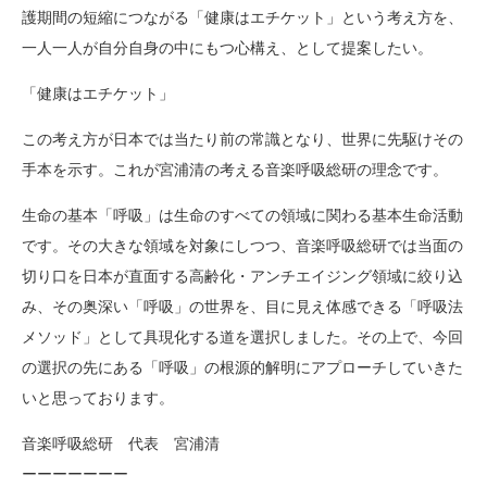
護期間の短縮につながる「健康はエチケット」という考え方を、
一人一人が自分自身の中にもつ心構え、として提案したい。
「健康はエチケット」
この考え方が日本では当たり前の常識となり、世界に先駆けその
手本を示す。これが宮浦清の考える音楽呼吸総研の理念です。
生命の基本「呼吸」は生命のすべての領域に関わる基本生命活動
です。その大きな領域を対象にしつつ、音楽呼吸総研では当面の
切り口を日本が直面する高齢化・アンチエイジング領域に絞り込
み、その奥深い「呼吸」の世界を、目に見え体感できる「呼吸法
メソッド」として具現化する道を選択しました。その上で、今回
の選択の先にある「呼吸」の根源的解明にアプローチしていきた
いと思っております。
音楽呼吸総研 代表 宮浦清
ーーーーーーー