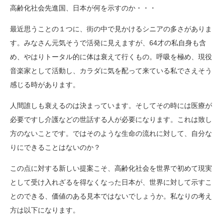
高齢化社会先進国、日本が何を示すのか・・・
最近思うことの１つに、街の中で見かけるシニアの多さがありま
す。みなさん元気そうで活発に見えますが、64才の私自身も含
め、やはりトータル的に体は衰えて行くもの。呼吸を極め、現役
音楽家として活動し、カラダに気を配って来ている私でさえそう
感じる時があります。
人間誰しも衰えるのは決まっています。そしてその時には医療が
必要ですし介護などの世話する人が必要になります。これは致し
方のないことです。ではそのような生命の流れに対して、自分な
りにできることはないのか？
この点に対する新しい提案こそ、高齢化社会を世界で初めて現実
として受け入れざるを得なくなった日本が、世界に対して示すこ
とのできる、価値のある見本ではないでしょうか。私なりの考え
方は以下になります。