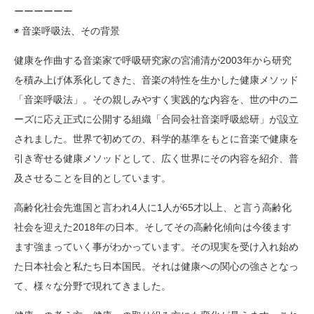
ーーーーーー
◉ 音楽呼吸法、その背景
健康を作曲する音楽家で呼吸研究家の宮浦清が2003年から研究
を積み上げ体系化してきた、音楽の特性を生かした健康メソッド
「音楽呼吸法」。その親しみやすく実践的な内容を、世の中のニ
ーズに応え正式に公開する組織「合同会社音楽呼吸総研」が設立
されました。世界で初めての、科学的基準をもとに音楽で健康を
引き寄せる健康メソッドとして、広く世界にその内容を紹介、普
及させることを目的としています。
高齢化社会先進国と言われ4人に1人が65才以上、と言う高齢化
社会を迎えた2018年の日本。そしてその高齢化傾向は今後ます
ます強まっていく事がわかっています。その現実を受け入れ始め
た日本社会と私たち日本国民。それは健康への関心の強さとなっ
て、様々な分野で現れてきました。