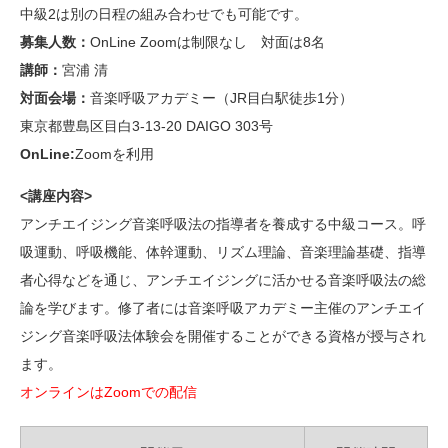
中級2は別の日程の組み合わせでも可能です。
募集人数：
OnLine Zoomは制限なし 対面は8名
講師：
宮浦 清
対面会場：
音楽呼吸アカデミー（JR目白駅徒歩1分）
東京都豊島区目白3-13-20 DAIGO 303号
OnLine:
Zoomを利用
<講座内容>
アンチエイジング音楽呼吸法の指導者を養成する中級コース。呼
吸運動、呼吸機能、体幹運動、リズム理論、音楽理論基礎、指導
者心得などを通じ、アンチエイジングに活かせる音楽呼吸法の総
論を学びます。修了者には音楽呼吸アカデミー主催のアンチエイ
ジング音楽呼吸法体験会を開催することができる資格が授与され
ます。
オンラインはZoomでの配信