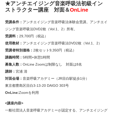
★アンチエイジング音楽呼吸法初級イン
ストラクター講座 対面＆
OnLine
受講条件：
アンチエイジング音楽呼吸法体験会受講。アンチエイ
ジング音楽呼吸法DVD2枚（Vol.1、2）所有。
受講料：
29,700円（税込）
使用教材：
アンチエイジング音楽呼吸法DVD2枚（Vol.1、2）
受講者特別価格：
2枚セット9,350円（税込）
講義時間：
5時間+休憩1時間
募集人数：
OnLine Zoomは制限なし 対面は8名
講師：
宮浦 清
対面会場：
音楽呼吸アカデミー（JR目白駅徒歩1分）
東京都豊島区目白3-13-20 DAIGO 303号
OnLine:
Zoomを利用
<講座内容>
一般社団法人音楽呼吸アカデミーが認定する、アンチエイジング