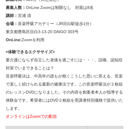
募集人数：
OnLine Zoomは制限なし 対面は8名
講師：
宮浦 清
会場：
音楽呼吸アカデミー（JR目白駅徒歩1分）
東京都豊島区目白3-13-20 DAIGO 303号
OnLine:
Zoomを利用
<体験できるエクササイズ>
要介護にならず自立した老後を過ごすには・・・。誤嚥、認知症
対策でいまできることは？
音楽呼吸法は、中高年の誰もが抱くこうした思いに答える、音楽
で楽しく続けられる最新の健康法です。この音楽呼吸法が２枚組
のレッスンDVDになりました。その内容を創案者本人が指導する
体験会です。希望者にはDVD２枚組を受講者特別価格で提供いた
します。
オンラインはZoomでの配信