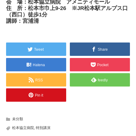
会 場：松本協立病院 アメニティモール
住 所：松本市巾上9-26 ※JR松本駅アルプス口
（西口）徒歩1分
講師：宮浦清
Tweet
Share
Hatena
Pocket
RSS
feedly
Pin it
未分類
松本協立病院
,
特別講演