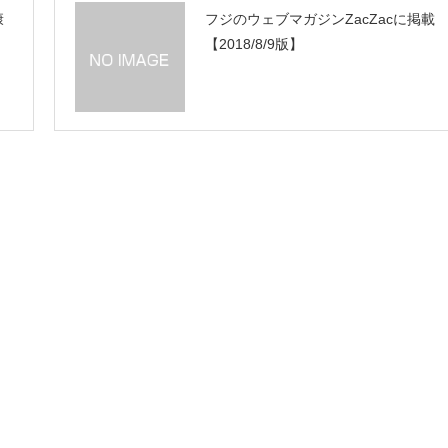
康
フジのウェブマガジンZacZacに掲載
【2018/8/9版】