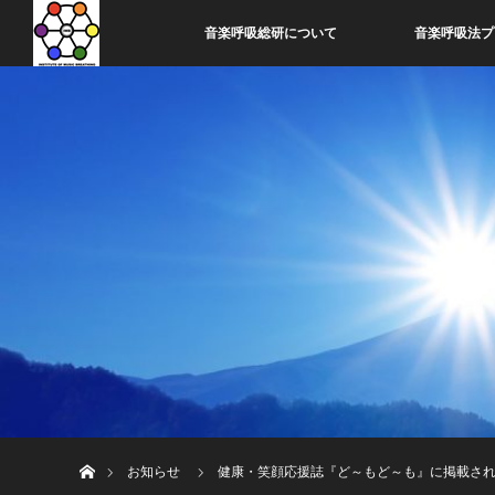
音楽呼吸総研について
音楽呼吸法プ
ホーム
お知らせ
健康・笑顔応援誌『ど～もど～も』に掲載さ