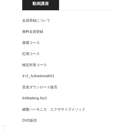
動画講座
会員登録について
無料会員登録
基礎コース
応用コース
検定対策コース
4+2_Activebreath01
音楽ダウンロード販売
64Walking No3
鍵盤ハーモニカ エクササイズメソッド
DVD販売