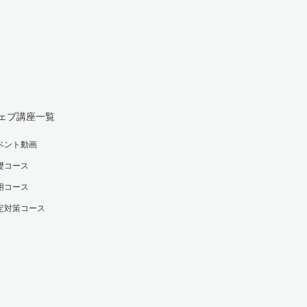
ェブ講座一覧
ベント動画
礎コース
用コース
定対策コース