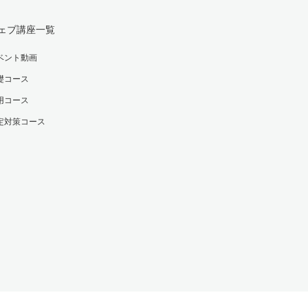
ェブ講座一覧
ベント動画
礎コース
用コース
定対策コース