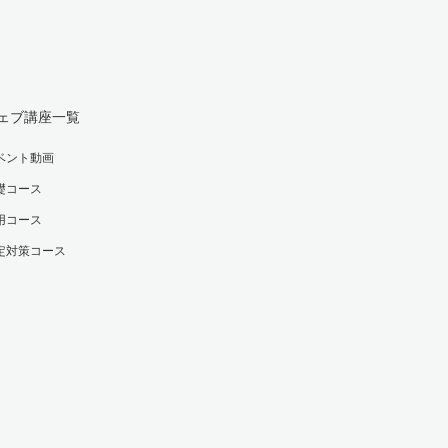
ェブ講座一覧
ベント動画
礎コース
用コース
定対策コース